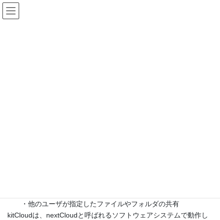
コ
ナ
ン
ビ
テ
ゲ
ン
ー
kitCloud
ツ
シ
へ
ョ
ス
ン
HOME
kitCloud
キ
に
ッ
移
プ
動
【概要】
kitCloudはクラウド型ファイル同期サービスです。
Dropbox, OneDrive, Googleドライブなどの一般向けサービスと同
等の機能を持ち、以下の機能が利用可能です。
・学外からでも利用可能な学内ストレージ
・複数PC間でのファイルやフォルダの自動同期
・他のユーザが指定したファイルやフォルダの共有
kitCloudは、nextCloudと呼ばれるソフトウェアシステムで動作し