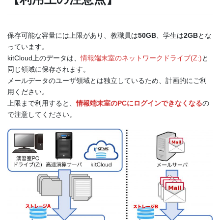
保存可能な容量には上限があり、教職員は
50GB
、学生は
2GB
とな
っています。
kitCloud上のデータは、
情報端末室のネットワークドライブ(Z:)
と
同じ領域に保存されます。
メールデータのユーザ領域とは独立しているため、計画的にご利
用ください。
上限まで利用すると、
情報端末室のPCにログインできなくなる
の
で注意してください。