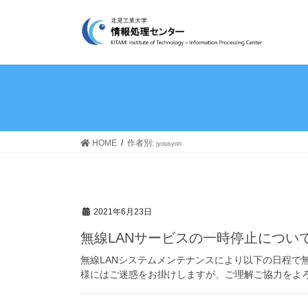
コ
ナ
ン
ビ
テ
ゲ
ン
ー
ツ
シ
へ
ョ
ス
ン
キ
に
ッ
移
HOME
作者別:
jyousyori
プ
動
2021年6月23日
無線LANサービスの一時停止につい
無線LANシステムメンテナンスにより以下の日程で
様にはご迷惑をお掛けしますが、ご理解ご協力をよろしくお願