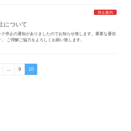
停止案内
停止について
ーク停止の通知がありましたのでお知らせ致します。重要な通信
。 ご理解ご協力をよろしくお願い致します。
固
固
固
…
9
10
定
定
定
ペ
ペ
ペ
ー
ー
ー
ジ
ジ
ジ