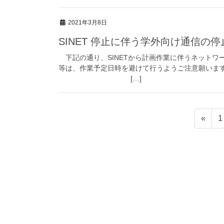
2021年3月8日
SINET 停止に伴う学外向け通信の
下記の通り、SINETから計画作業に伴うネットワ
等は、作業予定日時を避けて行うようご注意願います
[…]
投
«
1
稿
ナ
ビ
ゲ
ー
シ